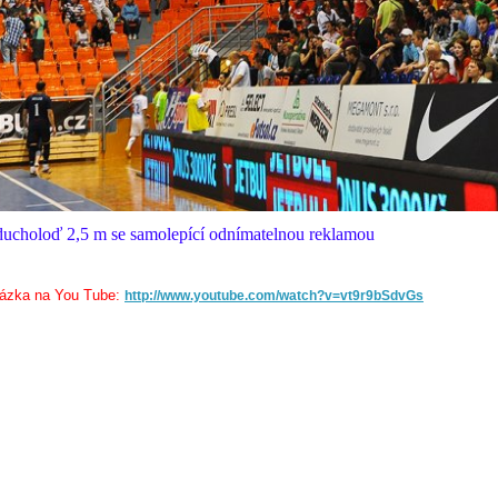
ucholoď 2,5 m se samolepící odnímatelnou reklamou
ázka na You Tube:
http://www.youtube.com/watch?v=vt9r9bSdvGs