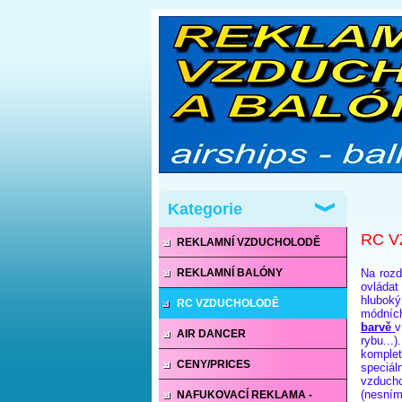
Kategorie
RC V
REKLAMNÍ VZDUCHOLODĚ
REKLAMNÍ BALÓNY
Na rozd
ovládat
hlubok
RC VZDUCHOLODĚ
módních
barvě
v
AIR DANCER
rybu...
komplet
CENY/PRICES
speciál
vzduch
(nesním
NAFUKOVACÍ REKLAMA -