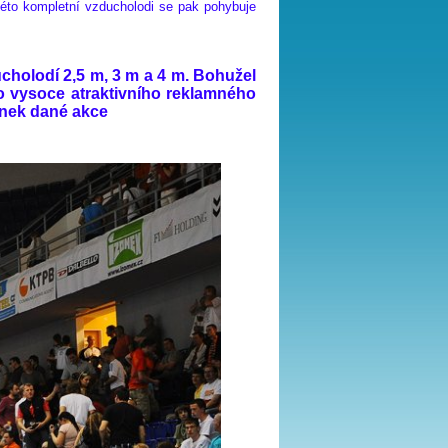
véto kompletní vzducholodi se pak pohybuje
ucholodí 2,5 m, 3 m a 4 m. Bohužel
to vysoce atraktivního reklamného
ínek dané akce