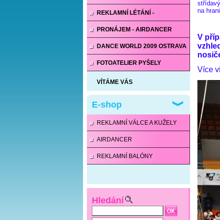
střídav
na hrani
POUTAČE
REKLAMNÍ LÉTÁNÍ -
VZDUCHOLODĚ
PRONÁJEM - AIRDANCER
V pří
vzhle
DANCE WORLD 2009 OSTRAVA
nosič
FOTOATELIER PYŠELY
Více 
VÍTÁME VÁS
E-shop
REKLAMNÍ VÁLCE A KUŽELY
AIRDANCER
REKLAMNÍ BALÓNY
Hledání