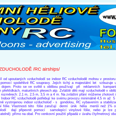
ZDUCHOLODĚ /RC airships/
íl od upoutaných vzducholodí se indoor RC vzducholodě mohou v prostoru
pomocí spolehlivé RC soupravy.
Jejich tichý a majestátní let vzbuzuje
ý dojem.
Proto se ve světě s oblibou používají při reklamních kampaní
 přehlídkách, maturitních plesech atp. Zvláště děti mají vzducholodě v oblib
 rozměrech: 2,1 m, 2,5 m, 3,5 m a 4 m. Na zvláštní přání můžeme zhotovit i j
). Indoor RC vzducholodě potřebují ke svému provozu minimálně
4,5 m až 5
ně vystrojenou
indoor
vzducholoď - s gondolou, RC vybavením a stabilizač
ní fólie. Vlastnosti této fólie zaručují denní únik hélia menší než 1% 
olodí dají připevnit pomocí samolepící vinylové fólie, nebo je lze př
atelně) přímo na obal. Pro venkovní použití připadá v úvahu čtyřmetrový ob