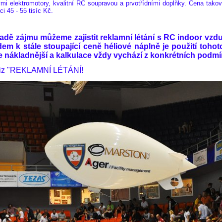
ými elektromotory, kvalitní RC soupravou a prvotřídními doplňky. Cena tako
ci 45 - 55 tisíc Kč.
padě zájmu můžeme zajistit reklamní létání s RC indoor vzd
dem k stále stoupající ceně héliové náplně je použití toho
e nákladnější a kalkulace vždy vychází z konkrétních podm
viz "REKLAMNÍ LÉTÁNÍ!