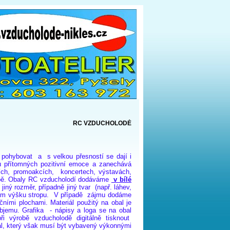
RC VZDUCHOLODĚ
 pohybovat a s velkou přesností se dají i
 u přítomných pozitivní emoce a zanechává
ch, promoakcích, koncertech, výstavách,
ě.
Obaly
RC
vzducholodí
dodáváme
v bílé
iný rozměr, případně jiný tvar (např. láhev,
 m výšku
stropu. V případě zájmu dodáme
ními plochami. Materiál použitý na obal je
objemu. Grafika - nápisy a loga
se
na obal
i výrobě vzducholodě digitálně tisknout
al, který však musí být vybavený výkonnými