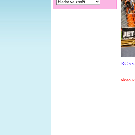
RC vzd
videouk